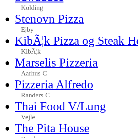
Kolding
Stenovn Pizza
Ejby
KibÃ¦k Pizza og Steak H
KibÃ¦k
Marselis Pizzeria
Aarhus C
Pizzeria Alfredo
Randers C
Thai Food V/Lung
Vejle
The Pita House