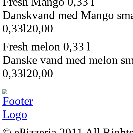
Fresh Mango 0,33 l
Danskvand med Mango sma
0,33l
20,00
Fresh melon 0,33 l
Danske vand med melon sm
0,33l
20,00
© ePizzeria 2011 All Right