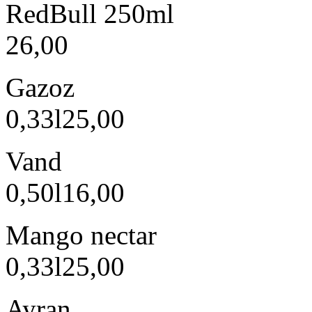
RedBull 250ml
26,00
Gazoz
0,33l
25,00
Vand
0,50l
16,00
Mango nectar
0,33l
25,00
Ayran