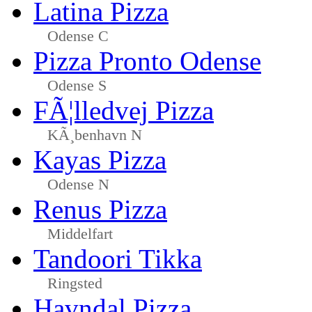
Latina Pizza
Odense C
Pizza Pronto Odense
Odense S
FÃ¦lledvej Pizza
KÃ¸benhavn N
Kayas Pizza
Odense N
Renus Pizza
Middelfart
Tandoori Tikka
Ringsted
Havndal Pizza