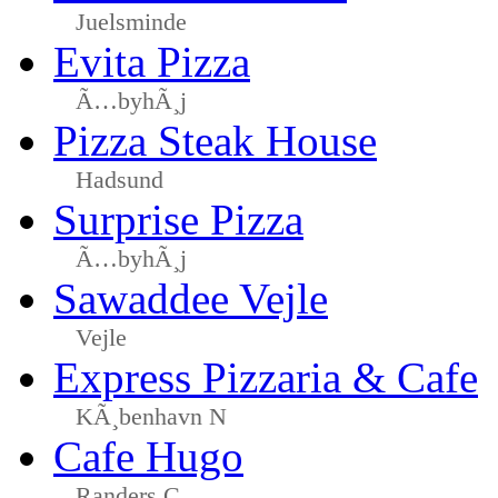
Juelsminde
Evita Pizza
Ã…byhÃ¸j
Pizza Steak House
Hadsund
Surprise Pizza
Ã…byhÃ¸j
Sawaddee Vejle
Vejle
Express Pizzaria & Cafe
KÃ¸benhavn N
Cafe Hugo
Randers C