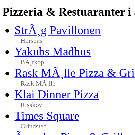
Pizzeria & Restuaranter i
StrÃ¸g Pavillonen
Horsens
Yakubs Madhus
BÃ¸rkop
Rask MÃ¸lle Pizza & Gri
Rask MÃ¸lle
Klai Dinner Pizza
Risskov
Times Square
Grindsted