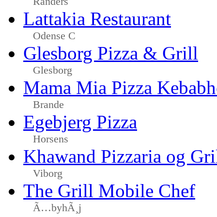
Randers
Lattakia Restaurant
Odense C
Glesborg Pizza & Grill
Glesborg
Mama Mia Pizza Kebabh
Brande
Egebjerg Pizza
Horsens
Khawand Pizzaria og Gri
Viborg
The Grill Mobile Chef
Ã…byhÃ¸j