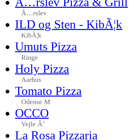
Ã…rslev Pizza & Grill
Ã…rslev
ILD og Sten - KibÃ¦k
KibÃ¦k
Umuts Pizza
Ringe
Holy Pizza
Aarhus
Tomato Pizza
Odense M
OCCO
Vejle Ã˜
La Rosa Pizzaria