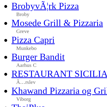
BrobyvÃ¦rk Pizza
Broby
Mosede Grill & Pizzaria
Greve
Pizza Capri
Munkebo
Burger Bandit
Aarhus C
RESTAURANT SICILI
Ã…rslev
Khawand Pizzaria og Gri
Viborg