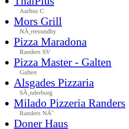
ThaiPlus
Aarhus C
Mors Grill
NÃ¸rresundby
Pizza Maradona
Randers SV
Pizza Master - Galten
Galten
Alsgades Pizzaria
SÃ¸nderborg
Milado Pizzeria Randers
Randers NÃ˜
Doner Haus