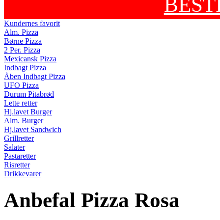
BEST
Kundernes favorit
Alm. Pizza
Børne Pizza
2 Per. Pizza
Mexicansk Pizza
Indbagt Pizza
Åben Indbagt Pizza
UFO Pizza
Durum Pitabrød
Lette retter
Hj.lavet Burger
Alm. Burger
Hj.lavet Sandwich
Grillretter
Salater
Pastaretter
Risretter
Drikkevarer
Anbefal Pizza Rosa