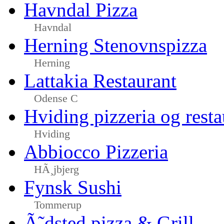
Havndal Pizza
Havndal
Herning Stenovnspizza
Herning
Lattakia Restaurant
Odense C
Hviding pizzeria og resta
Hviding
Abbiocco Pizzeria
HÃ¸jbjerg
Fynsk Sushi
Tommerup
Ã˜dsted pizza & Grill