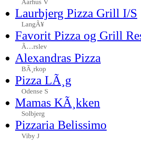
Aarhus V
Laurbjerg Pizza Grill I/S
LangÃ¥
Favorit Pizza og Grill Re
Ã…rslev
Alexandras Pizza
BÃ¸rkop
Pizza LÃ¸g
Odense S
Mamas KÃ¸kken
Solbjerg
Pizzaria Belissimo
Viby J