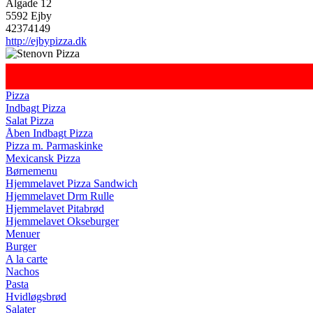
Algade 12
5592 Ejby
42374149
http://ejbypizza.dk
Pizza
Indbagt Pizza
Salat Pizza
Åben Indbagt Pizza
Pizza m. Parmaskinke
Mexicansk Pizza
Børnemenu
Hjemmelavet Pizza Sandwich
Hjemmelavet Drm Rulle
Hjemmelavet Pitabrød
Hjemmelavet Okseburger
Menuer
Burger
A la carte
Nachos
Pasta
Hvidløgsbrød
Salater