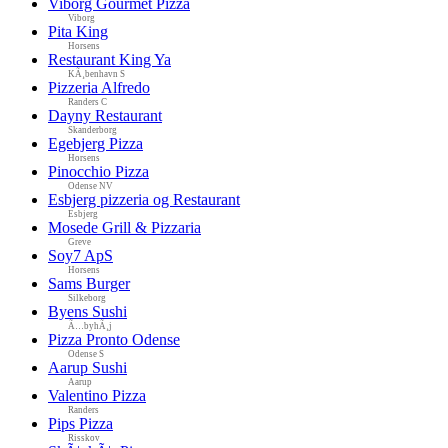
Viborg Gourmet Pizza
Viborg
Pita King
Horsens
Restaurant King Ya
KÃ¸benhavn S
Pizzeria Alfredo
Randers C
Dayny Restaurant
Skanderborg
Egebjerg Pizza
Horsens
Pinocchio Pizza
Odense NV
Esbjerg pizzeria og Restaurant
Esbjerg
Mosede Grill & Pizzaria
Greve
Soy7 ApS
Horsens
Sams Burger
Silkeborg
Byens Sushi
Ã…byhÃ¸j
Pizza Pronto Odense
Odense S
Aarup Sushi
Aarup
Valentino Pizza
Randers
Pips Pizza
Risskov