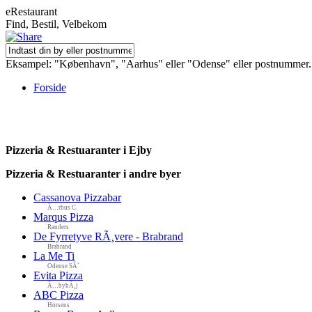
eRestaurant
Find, Bestil, Velbekom
Eksampel: "København", "Aarhus" eller "Odense" eller postnummer.
Forside
Pizzeria & Restuaranter i Ejby
Pizzeria & Restuaranter i andre byer
Cassanova Pizzabar
Ã…rhus C
Marqus Pizza
Randers
De Fyrretyve RÃ¸vere - Brabrand
Brabrand
La Me Ti
Odense SÃ˜
Evita Pizza
Ã…byhÃ¸j
ABC Pizza
Horsens