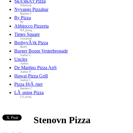
SkÃ¦gkÃ¦r Pizza
Silkeborg
Nyvangs Pizzabar
Randers C
Ry Pizza
Ry
Abbiocco Pizzeria
HÃ¸jbjerg
Times Square
Grindsted
BrobyvÃ¦rk Pizza
Broby
Burger Boom Vesterbrogade
Aarhus C
Uncles
Aarhus
De Martino Pizza ApS
Aarhus N
Hawai Pizza Grill
Aarhus C
Pizza HjÃ¸rnet
Randers C
LÃ¸sning Pizza
LÃ¸sning
Stenovn Pizza