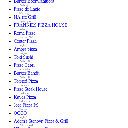
Burger Boom Aalborg
Aalborg
Pizze de Lazio
SÃ¸borg
NÃ¸rre Grill
Bjerringbro
FRANKIES PIZZA HOUSE
Viborg
Roma Pizza
Randers NV
Center Pizza
Vejle
Amora pizza
BÃ¸rkop
Toki Sushi
Aarhus N
Pizza Capri
Munkebo
Burger Bandit
Aarhus C
Torsted Pizza
Horsens
Pizza Steak House
Hadsund
Kayas Pizza
Odense N
Jaca Pizza I/S
Trustrup
OCCO
Vejle Ã˜
Adam's Stenovn Pizza & Grill
Albertslund