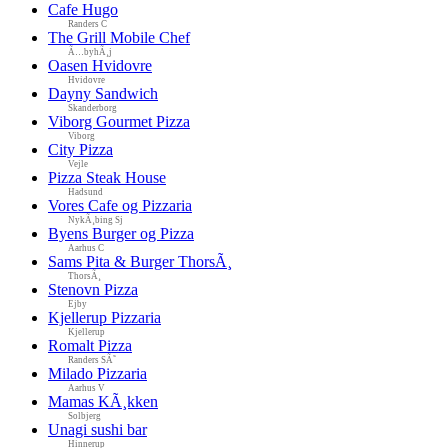
Cafe Hugo
Randers C
The Grill Mobile Chef
Ã…byhÃ¸j
Oasen Hvidovre
Hvidovre
Dayny Sandwich
Skanderborg
Viborg Gourmet Pizza
Viborg
City Pizza
Vejle
Pizza Steak House
Hadsund
Vores Cafe og Pizzaria
NykÃ¸bing Sj
Byens Burger og Pizza
Aarhus C
Sams Pita & Burger ThorsÃ¸
ThorsÃ¸
Stenovn Pizza
Ejby
Kjellerup Pizzaria
Kjellerup
Romalt Pizza
Randers SÃ˜
Milado Pizzaria
Aarhus V
Mamas KÃ¸kken
Solbjerg
Unagi sushi bar
Hinnerup