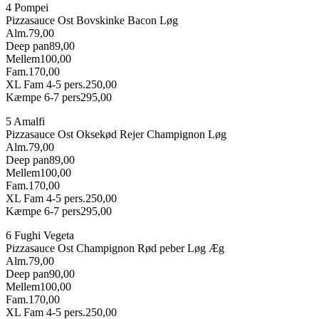
4 Pompei
Pizzasauce
Ost
Bovskinke
Bacon
Løg
Alm.
79,00
Deep pan
89,00
Mellem
100,00
Fam.
170,00
XL Fam 4-5 pers.
250,00
Kæmpe 6-7 pers
295,00
5 Amalfi
Pizzasauce
Ost
Oksekød
Rejer
Champignon
Løg
Alm.
79,00
Deep pan
89,00
Mellem
100,00
Fam.
170,00
XL Fam 4-5 pers.
250,00
Kæmpe 6-7 pers
295,00
6 Fughi Vegeta
Pizzasauce
Ost
Champignon
Rød peber
Løg
Æg
Alm.
79,00
Deep pan
90,00
Mellem
100,00
Fam.
170,00
XL Fam 4-5 pers.
250,00