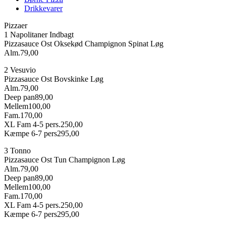
Drikkevarer
Pizzaer
1 Napolitaner Indbagt
Pizzasauce
Ost
Oksekød
Champignon
Spinat
Løg
Alm.
79,00
2 Vesuvio
Pizzasauce
Ost
Bovskinke
Løg
Alm.
79,00
Deep pan
89,00
Mellem
100,00
Fam.
170,00
XL Fam 4-5 pers.
250,00
Kæmpe 6-7 pers
295,00
3 Tonno
Pizzasauce
Ost
Tun
Champignon
Løg
Alm.
79,00
Deep pan
89,00
Mellem
100,00
Fam.
170,00
XL Fam 4-5 pers.
250,00
Kæmpe 6-7 pers
295,00