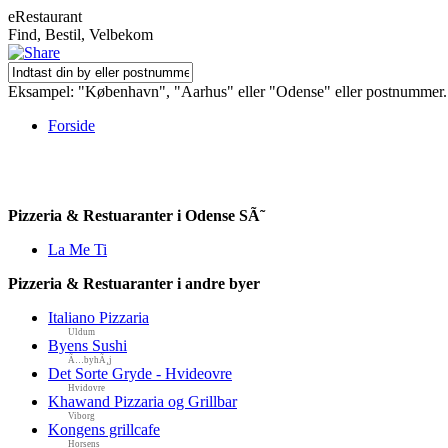
eRestaurant
Find, Bestil, Velbekom
Eksampel: "København", "Aarhus" eller "Odense" eller postnummer.
Forside
Pizzeria & Restuaranter i Odense SÃ˜
La Me Ti
Pizzeria & Restuaranter i andre byer
Italiano Pizzaria
Uldum
Byens Sushi
Ã…byhÃ¸j
Det Sorte Gryde - Hvideovre
Hvidovre
Khawand Pizzaria og Grillbar
Viborg
Kongens grillcafe
Horsens