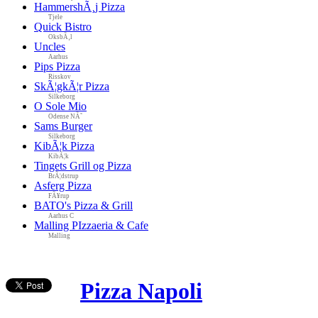
HammershÃ¸j Pizza
Tjele
Quick Bistro
OksbÃ¸l
Uncles
Aarhus
Pips Pizza
Risskov
SkÃ¦gkÃ¦r Pizza
Silkeborg
O Sole Mio
Odense NÃ˜
Sams Burger
Silkeborg
KibÃ¦k Pizza
KibÃ¦k
Tingets Grill og Pizza
BrÃ¦dstrup
Asferg Pizza
FÃ¥rup
BATO's Pizza & Grill
Aarhus C
Malling PIzzaeria & Cafe
Malling
Pizza Napoli