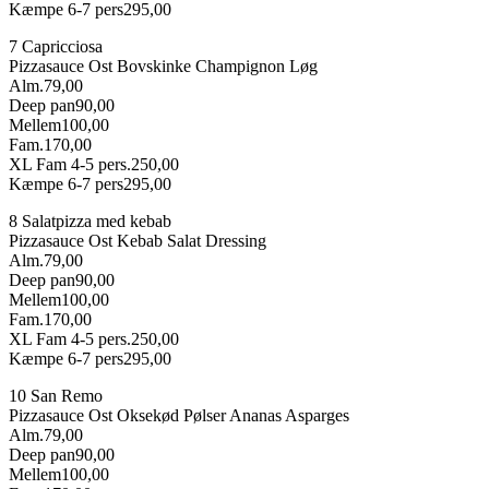
Kæmpe 6-7 pers
295,00
7 Capricciosa
Pizzasauce
Ost
Bovskinke
Champignon
Løg
Alm.
79,00
Deep pan
90,00
Mellem
100,00
Fam.
170,00
XL Fam 4-5 pers.
250,00
Kæmpe 6-7 pers
295,00
8 Salatpizza med kebab
Pizzasauce
Ost
Kebab
Salat
Dressing
Alm.
79,00
Deep pan
90,00
Mellem
100,00
Fam.
170,00
XL Fam 4-5 pers.
250,00
Kæmpe 6-7 pers
295,00
10 San Remo
Pizzasauce
Ost
Oksekød
Pølser
Ananas
Asparges
Alm.
79,00
Deep pan
90,00
Mellem
100,00