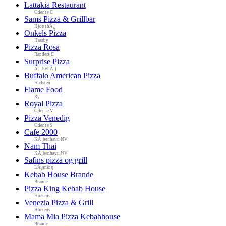
Lattakia Restaurant
Odense C
Sams Pizza & Grillbar
HjortshÃ¸j
Onkels Pizza
Haarby
Pizza Rosa
Randers C
Surprise Pizza
Ã…byhÃ¸j
Buffalo American Pizza
Hadsten
Flame Food
Ry
Royal Pizza
Odense V
Pizza Venedig
Odense S
Cafe 2000
KÃ¸benhavn NV.
Nam Thai
KÃ¸benhavn NV
Safins pizza og grill
LÃ¸sning
Kebab House Brande
Brande
Pizza King Kebab House
Horsens
Venezia Pizza & Grill
Horsens
Mama Mia Pizza Kebabhouse
Brande