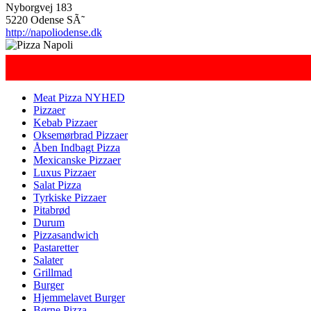
Nyborgvej 183
5220 Odense SÃ˜
http://napoliodense.dk
Meat Pizza NYHED
Pizzaer
Kebab Pizzaer
Oksemørbrad Pizzaer
Åben Indbagt Pizza
Mexicanske Pizzaer
Luxus Pizzaer
Salat Pizza
Tyrkiske Pizzaer
Pitabrød
Durum
Pizzasandwich
Pastaretter
Salater
Grillmad
Burger
Hjemmelavet Burger
Børne Pizza