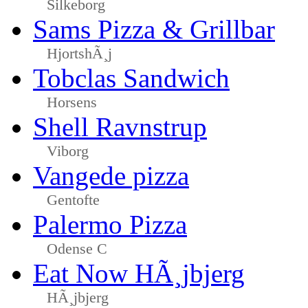
Silkeborg
Sams Pizza & Grillbar
HjortshÃ¸j
Tobclas Sandwich
Horsens
Shell Ravnstrup
Viborg
Vangede pizza
Gentofte
Palermo Pizza
Odense C
Eat Now HÃ¸jbjerg
HÃ¸jbjerg