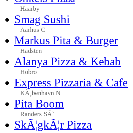
Haarby
Smag Sushi
Aarhus C
Markus Pita & Burger
Hadsten
Alanya Pizza & Kebab
Hobro
Express Pizzaria & Cafe
KÃ¸benhavn N
Pita Boom
Randers SÃ˜
SkÃ¦gkÃ¦r Pizza