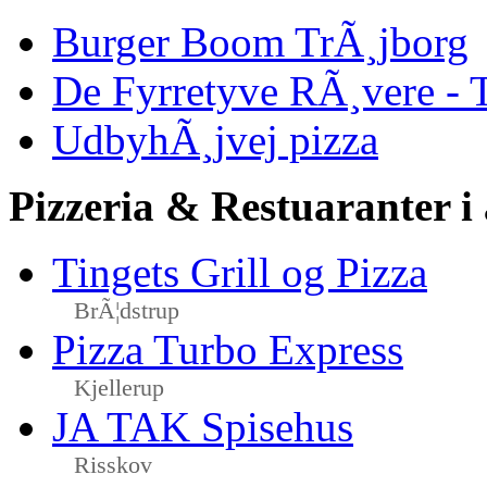
Burger Boom TrÃ¸jborg
De Fyrretyve RÃ¸vere - 
UdbyhÃ¸jvej pizza
Pizzeria & Restuaranter i
Tingets Grill og Pizza
BrÃ¦dstrup
Pizza Turbo Express
Kjellerup
JA TAK Spisehus
Risskov