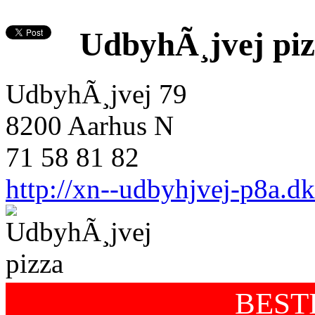
UdbyhÃ¸jvej pi
UdbyhÃ¸jvej 79
8200 Aarhus N
71 58 81 82
http://xn--udbyhjvej-p8a.dk
BEST