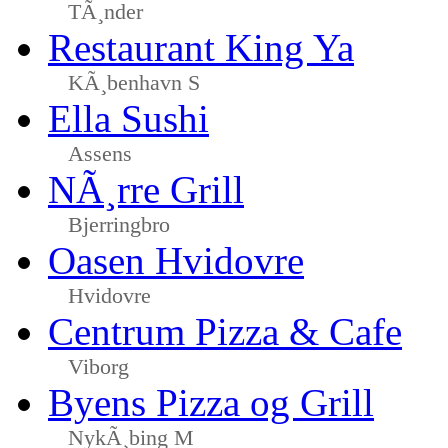
TÃ¸nder
Restaurant King Ya
KÃ¸benhavn S
Ella Sushi
Assens
NÃ¸rre Grill
Bjerringbro
Oasen Hvidovre
Hvidovre
Centrum Pizza & Cafe
Viborg
Byens Pizza og Grill
NykÃ¸bing M