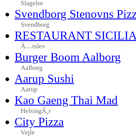
Slagelse
Svendborg Stenovns Piz
Svendborg
RESTAURANT SICILI
Ã…rslev
Burger Boom Aalborg
Aalborg
Aarup Sushi
Aarup
Kao Gaeng Thai Mad
HelsingÃ¸r
City Pizza
Vejle