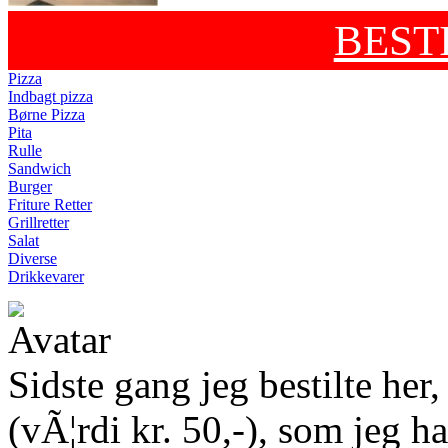
BEST
Pizza
Indbagt pizza
Børne Pizza
Pita
Rulle
Sandwich
Burger
Friture Retter
Grillretter
Salat
Diverse
Drikkevarer
Sidste gang jeg bestilte her
(vÃ¦rdi kr. 50,-), som jeg h