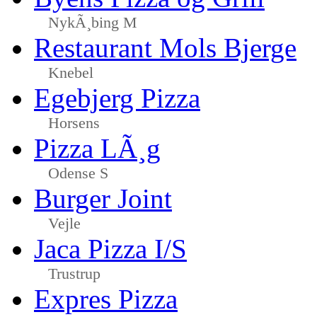
NykÃ¸bing M
Restaurant Mols Bjerge
Knebel
Egebjerg Pizza
Horsens
Pizza LÃ¸g
Odense S
Burger Joint
Vejle
Jaca Pizza I/S
Trustrup
Expres Pizza