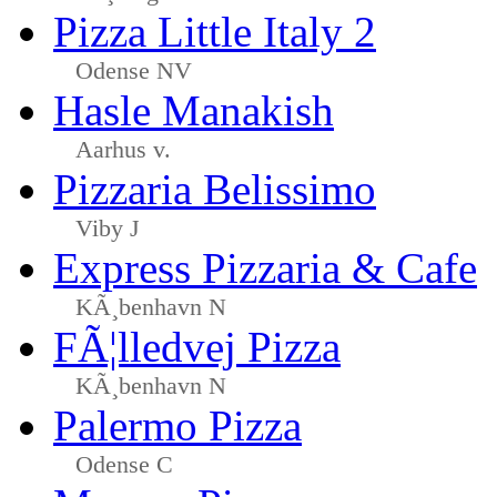
Pizza Little Italy 2
Odense NV
Hasle Manakish
Aarhus v.
Pizzaria Belissimo
Viby J
Express Pizzaria & Cafe
KÃ¸benhavn N
FÃ¦lledvej Pizza
KÃ¸benhavn N
Palermo Pizza
Odense C