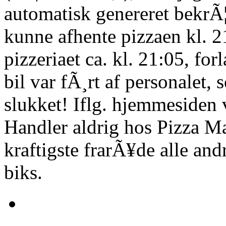
automatisk genereret bekrÃ¦f
kunne afhente pizzaen kl. 21
pizzeriaet ca. kl. 21:05, fo
bil var fÃ¸rt af personalet,
slukket! Iflg. hjemmesiden v
Handler aldrig hos Pizza Ma
kraftigste frarÃ¥de alle and
biks.