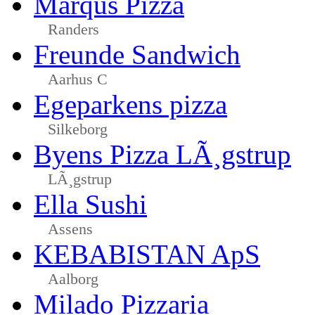
Marqus Pizza
Randers
Freunde Sandwich
Aarhus C
Egeparkens pizza
Silkeborg
Byens Pizza LÃ¸gstrup
LÃ¸gstrup
Ella Sushi
Assens
KEBABISTAN ApS
Aalborg
Milado Pizzaria