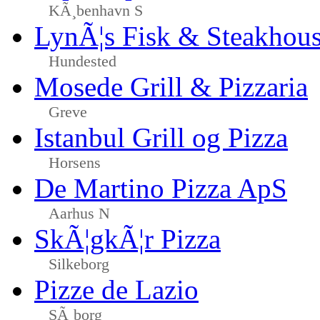
KÃ¸benhavn S
LynÃ¦s Fisk & Steakhou
Hundested
Mosede Grill & Pizzaria
Greve
Istanbul Grill og Pizza
Horsens
De Martino Pizza ApS
Aarhus N
SkÃ¦gkÃ¦r Pizza
Silkeborg
Pizze de Lazio
SÃ¸borg