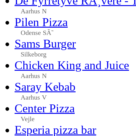
De Fyrretyve RÃ¸vere - 
Aarhus N
Pilen Pizza
Odense SÃ˜
Sams Burger
Silkeborg
Chicken King and Juice
Aarhus N
Saray Kebab
Aarhus V
Center Pizza
Vejle
Esperia pizza bar