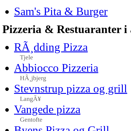
Sam's Pita & Burger
Pizzeria & Restuaranter i
RÃ¸dding Pizza
Tjele
Abbiocco Pizzeria
HÃ¸jbjerg
Stevnstrup pizza og grill
LangÃ¥
Vangede pizza
Gentofte
Byens Pizza og Grill